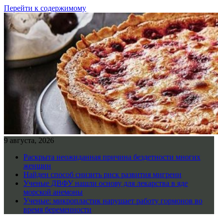
Перейти к содержимому
9 августа, 2026
Раскрыта неожиданная причина бездетности многих
женщин
Найден способ снизить риск развития мигрени
Ученые ДВФУ нашли основу для лекарства в яде
морской анемоны
Ученые: микропластик нарушает работу гормонов во
время беременности