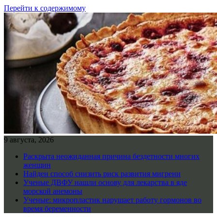
Перейти к содержимому
9 августа, 2026
Раскрыта неожиданная причина бездетности многих
женщин
Найден способ снизить риск развития мигрени
Ученые ДВФУ нашли основу для лекарства в яде
морской анемоны
Ученые: микропластик нарушает работу гормонов во
время беременности