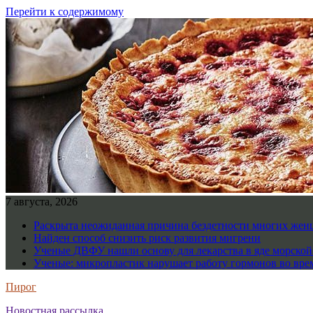
Перейти к содержимому
7 августа, 2026
Раскрыта неожиданная причина бездетности многих же
Найден способ снизить риск развития мигрени
Ученые ДВФУ нашли основу для лекарства в яде морско
Ученые: микропластик нарушает работу гормонов во вре
Пирог
Новостная рассылка