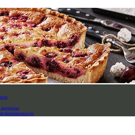
нщин
й анемоны
мя беременности