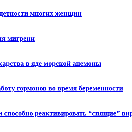
здетности многих женщин
ия мигрени
арства в яде морской анемоны
боту гормонов во время беременности
м способно реактивировать “спящие” ви