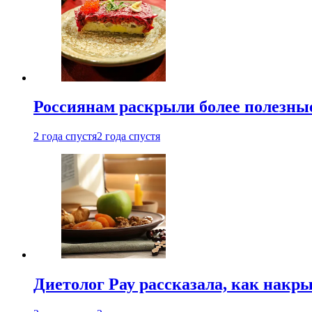
Россиянам раскрыли более полезны
2 года спустя
2 года спустя
Диетолог Рау рассказала, как накр