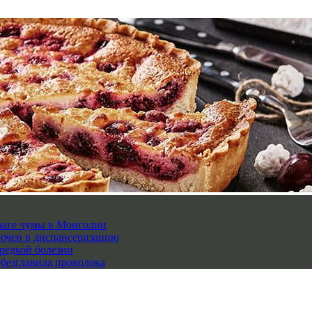
чаге чумы в Монголии
лючен в диспансеризацию
редкой болезни
обезглавила проволока