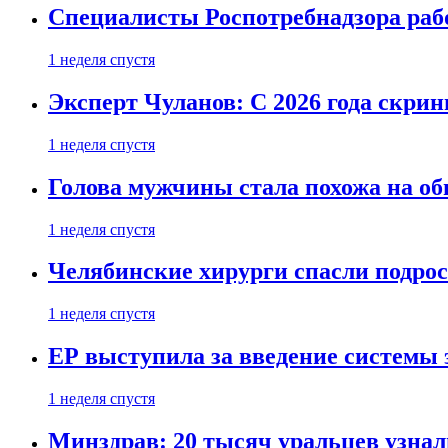
Специалисты Роспотребнадзора раб
1 неделя спустя
Эксперт Чуланов: С 2026 года скри
1 неделя спустя
Голова мужчины стала похожа на об
1 неделя спустя
Челябинские хирурги спасли подрос
1 неделя спустя
ЕР выступила за введение системы 
1 неделя спустя
Минздрав: 20 тысяч уральцев узна