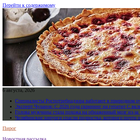
Перейти к содержимому
6 августа, 2026
Специалисты Роспотребнадзора работают в природном о
Эксперт Чуланов: С 2026 года скрининг на гепатит С вк
Голова мужчины стала похожа на обнаженный мозг из-за 
Челябинские хирурги спасли подростка, которого почти 
Пирог
Новостная рассылка