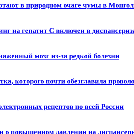
отают в природном очаге чумы в Монго
нинг на гепатит С включен в диспансери
наженный мозг из-за редкой болезни
тка, которого почти обезглавила провол
электронных рецептов по всей России
ли о повышенном давлении на диспансер