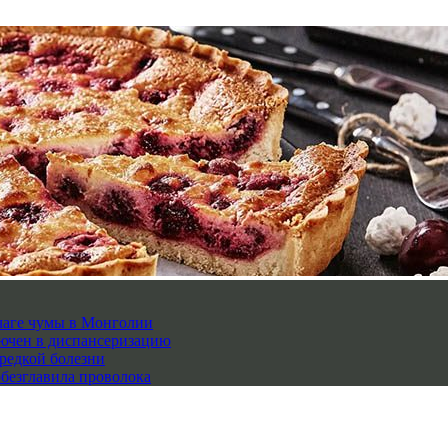
чаге чумы в Монголии
лючен в диспансеризацию
редкой болезни
обезглавила проволока