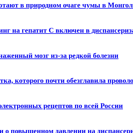
отают в природном очаге чумы в Монго
нинг на гепатит С включен в диспансери
наженный мозг из-за редкой болезни
тка, которого почти обезглавила провол
электронных рецептов по всей России
ли о повышенном давлении на диспансер