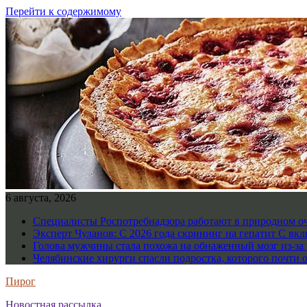
Перейти к содержимому
6 августа, 2026
Специалисты Роспотребнадзора работают в природном о
Эксперт Чуланов: С 2026 года скрининг на гепатит С вк
Голова мужчины стала похожа на обнаженный мозг из-за 
Челябинские хирурги спасли подростка, которого почти 
Пирог
Новостная рассылка