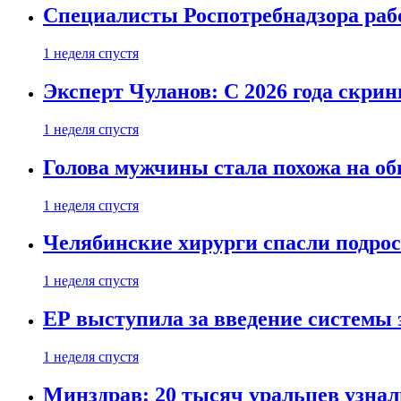
Специалисты Роспотребнадзора раб
1 неделя спустя
Эксперт Чуланов: С 2026 года скри
1 неделя спустя
Голова мужчины стала похожа на об
1 неделя спустя
Челябинские хирурги спасли подрос
1 неделя спустя
ЕР выступила за введение системы 
1 неделя спустя
Минздрав: 20 тысяч уральцев узна