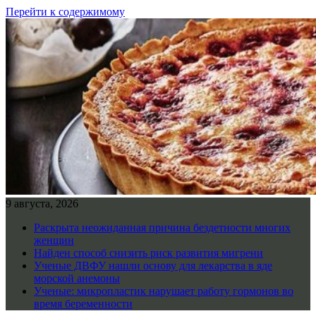
Перейти к содержимому
9 августа, 2026
Раскрыта неожиданная причина бездетности многих
женщин
Найден способ снизить риск развития мигрени
Ученые ДВФУ нашли основу для лекарства в яде
морской анемоны
Ученые: микропластик нарушает работу гормонов во
время беременности