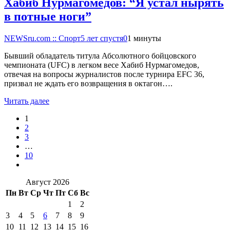
Хабиб Нурмагомедов: “Я устал нырять
в потные ноги”
NEWSru.com :: Спорт
5 лет спустя
0
1 минуты
Бывший обладатель титула Абсолютного бойцовского
чемпионата (UFC) в легком весе Хабиб Нурмагомедов,
отвечая на вопросы журналистов после турнира EFC 36,
призвал не ждать его возвращения в октагон….
Читать далее
1
2
3
…
10
Август 2026
Пн
Вт
Ср
Чт
Пт
Сб
Вс
1
2
3
4
5
6
7
8
9
10
11
12
13
14
15
16