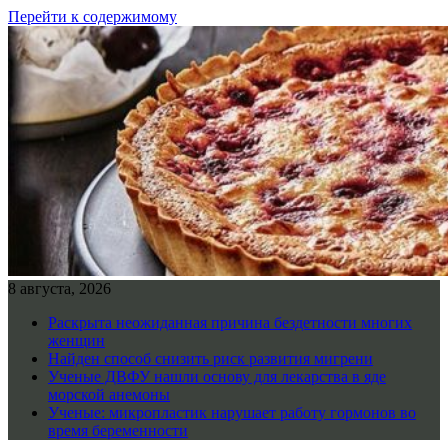
Перейти к содержимому
8 августа, 2026
Раскрыта неожиданная причина бездетности многих
женщин
Найден способ снизить риск развития мигрени
Ученые ДВФУ нашли основу для лекарства в яде
морской анемоны
Ученые: микропластик нарушает работу гормонов во
время беременности