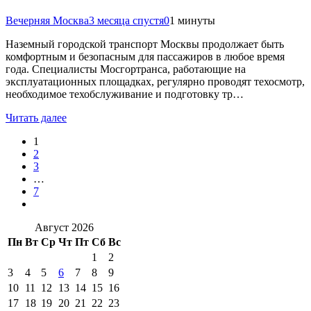
Вечерняя Москва
3 месяца спустя
0
1 минуты
Наземный городской транспорт Москвы продолжает быть
комфортным и безопасным для пассажиров в любое время
года. Специалисты Мосгортранса, работающие на
эксплуатационных площадках, регулярно проводят техосмотр,
необходимое техобслуживание и подготовку тр…
Читать далее
1
2
3
…
7
Август 2026
Пн
Вт
Ср
Чт
Пт
Сб
Вс
1
2
3
4
5
6
7
8
9
10
11
12
13
14
15
16
17
18
19
20
21
22
23