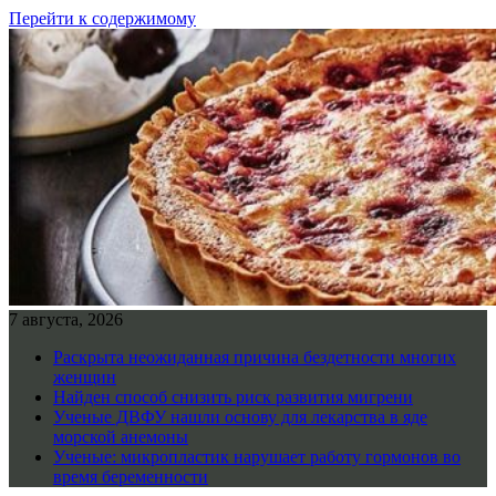
Перейти к содержимому
7 августа, 2026
Раскрыта неожиданная причина бездетности многих
женщин
Найден способ снизить риск развития мигрени
Ученые ДВФУ нашли основу для лекарства в яде
морской анемоны
Ученые: микропластик нарушает работу гормонов во
время беременности