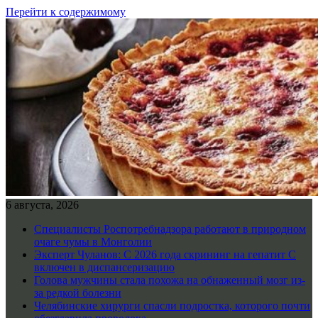
Перейти к содержимому
6 августа, 2026
Специалисты Роспотребнадзора работают в природном
очаге чумы в Монголии
Эксперт Чуланов: С 2026 года скрининг на гепатит С
включен в диспансеризацию
Голова мужчины стала похожа на обнаженный мозг из-
за редкой болезни
Челябинские хирурги спасли подростка, которого почти