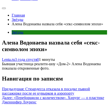
Главная
Звёзды
Алена Водонаева назвала себя «секс-символом эпохи»
Звёзды
Алена Водонаева назвала себя «секс-
символом эпохи»
Lenta.ru
3 года спустя
0
1 минуты
Бывшая участница реалити-шоу «Дом-2» Алена Водонаева
показала откровенные фото.
Навигация по записям
Предыдущая:
Стюардесса отказала в посадке пьяной
пассажирке после ее кувырков в аэропорту
Далее:
«Переборщили с количеством». Хирург — о пластике
Дженнифер Лоуренс