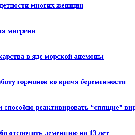
здетности многих женщин
ия мигрени
арства в яде морской анемоны
боту гормонов во время беременности
м способно реактивировать “спящие” ви
ба отсрочить деменцию на 13 лет