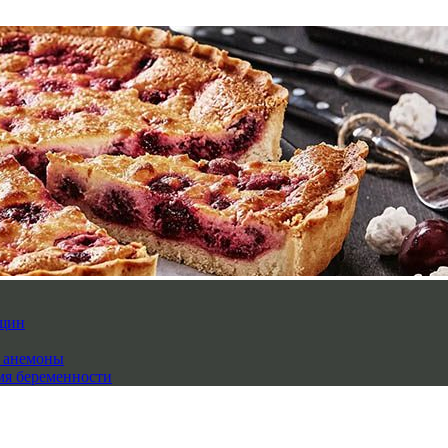
нщин
й анемоны
мя беременности