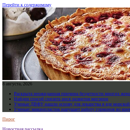
Перейти к содержимому
8 августа, 2026
Раскрыта неожиданная причина бездетности многих же
Найден способ снизить риск развития мигрени
Ученые ДВФУ нашли основу для лекарства в яде морско
Ученые: микропластик нарушает работу гормонов во вре
Пирог
Новостная рассылка