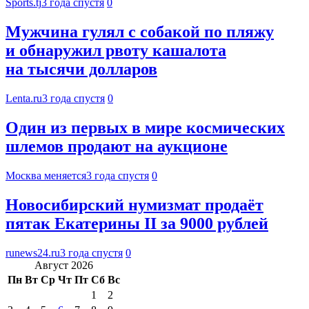
Sports.tj
3 года спустя
0
Мужчина гулял с собакой по пляжу
и обнаружил рвоту кашалота
на тысячи долларов
Lenta.ru
3 года спустя
0
Один из первых в мире космических
шлемов продают на аукционе
Москва меняется
3 года спустя
0
Новосибирский нумизмат продаёт
пятак Екатерины II за 9000 рублей
runews24.ru
3 года спустя
0
Август 2026
Пн
Вт
Ср
Чт
Пт
Сб
Вс
1
2