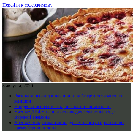
Перейти к содержимому
8 августа, 2026
Раскрыта неожиданная причина бездетности многих
женщин
Найден способ снизить риск развития мигрени
Ученые ДВФУ нашли основу для лекарства в яде
морской анемоны
Ученые: микропластик нарушает работу гормонов во
время беременности