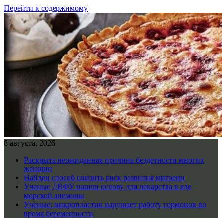
Перейти к содержимому
8 августа, 2026
Раскрыта неожиданная причина бездетности многих
женщин
Найден способ снизить риск развития мигрени
Ученые ДВФУ нашли основу для лекарства в яде
морской анемоны
Ученые: микропластик нарушает работу гормонов во
время беременности