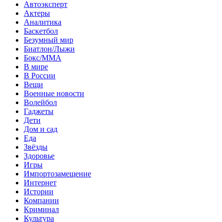
Автоэксперт
Актеры
Аналитика
Баскетбол
Безумный мир
Биатлон/Лыжи
Бокс/MMA
В мире
В России
Вещи
Военные новости
Волейбол
Гаджеты
Дети
Дом и сад
Еда
Звёзды
Здоровье
Игры
Импортозамещение
Интернет
Истории
Компании
Криминал
Культура