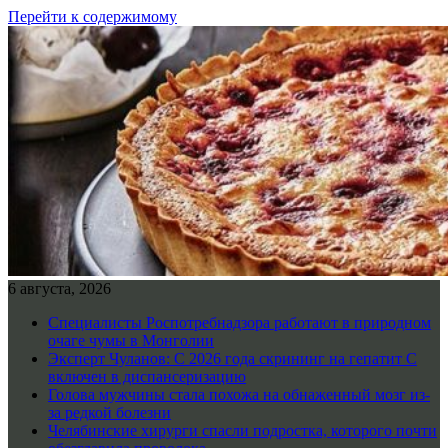
Перейти к содержимому
6 августа, 2026
Специалисты Роспотребнадзора работают в природном
очаге чумы в Монголии
Эксперт Чуланов: С 2026 года скрининг на гепатит С
включен в диспансеризацию
Голова мужчины стала похожа на обнаженный мозг из-
за редкой болезни
Челябинские хирурги спасли подростка, которого почти