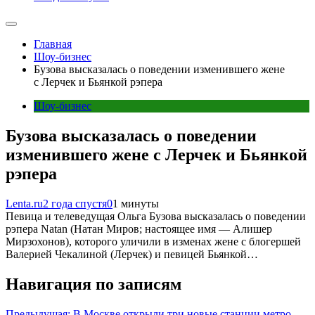
Главная
Шоу-бизнес
Бузова высказалась о поведении изменившего жене
с Лерчек и Бьянкой рэпера
Шоу-бизнес
Бузова высказалась о поведении
изменившего жене с Лерчек и Бьянкой
рэпера
Lenta.ru
2 года спустя
0
1 минуты
Певица и телеведущая Ольга Бузова высказалась о поведении
рэпера Natan (Натан Миров; настоящее имя — Алишер
Мирзохонов), которого уличили в изменах жене с блогершей
Валерией Чекалиной (Лерчек) и певицей Бьянкой…
Навигация по записям
Предыдущая:
В Москве открыли три новые станции метро