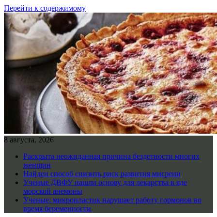
Перейти к содержимому
8 августа, 2026
Раскрыта неожиданная причина бездетности многих
женщин
Найден способ снизить риск развития мигрени
Ученые ДВФУ нашли основу для лекарства в яде
морской анемоны
Ученые: микропластик нарушает работу гормонов во
время беременности