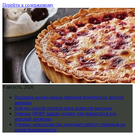
Перейти к содержимому
9 августа, 2026
Раскрыта неожиданная причина бездетности многих
женщин
Найден способ снизить риск развития мигрени
Ученые ДВФУ нашли основу для лекарства в яде
морской анемоны
Ученые: микропластик нарушает работу гормонов во
время беременности