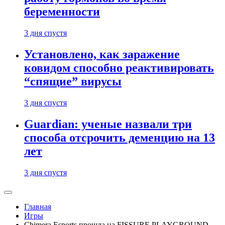
беременности
3 дня спустя
Установлено, как заражение
ковидом способно реактивировать
“спящие” вирусы
3 дня спустя
Guardian: ученые назвали три
способа отсрочить деменцию на 13
лет
3 дня спустя
Главная
Игры
Chimera Esports прошла на FISSURE PLAYGROUND