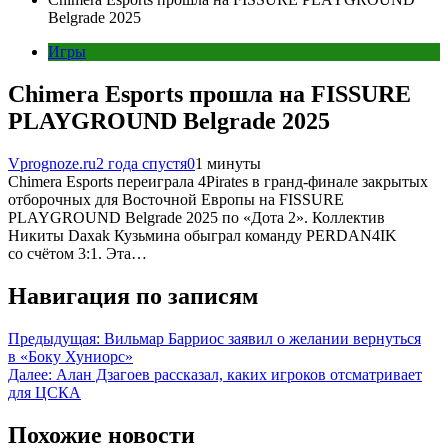
Belgrade 2025
Игры
Chimera Esports прошла на FISSURE
PLAYGROUND Belgrade 2025
Vprognoze.ru
2 года спустя
0
1 минуты
Chimera Esports переиграла 4Pirates в гранд-финале закрытых
отборочных для Восточной Европы на FISSURE
PLAYGROUND Belgrade 2025 по «Дота 2». Коллектив
Никиты Daxak Кузьмина обыграл команду PERDAN4IK
со счётом 3:1. Эта…
Навигация по записям
Предыдущая:
Вильмар Барриос заявил о желании вернуться
в «Боку Хуниорс»
Далее:
Алан Дзагоев рассказал, каких игроков отсматривает
для ЦСКА
Похожие новости