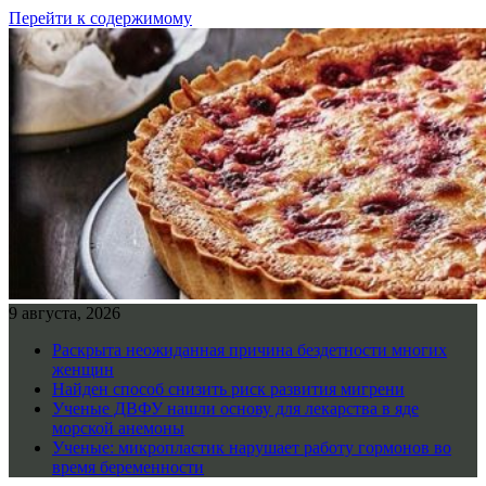
Перейти к содержимому
9 августа, 2026
Раскрыта неожиданная причина бездетности многих
женщин
Найден способ снизить риск развития мигрени
Ученые ДВФУ нашли основу для лекарства в яде
морской анемоны
Ученые: микропластик нарушает работу гормонов во
время беременности