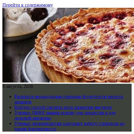
Перейти к содержимому
8 августа, 2026
Раскрыта неожиданная причина бездетности многих
женщин
Найден способ снизить риск развития мигрени
Ученые ДВФУ нашли основу для лекарства в яде
морской анемоны
Ученые: микропластик нарушает работу гормонов во
время беременности