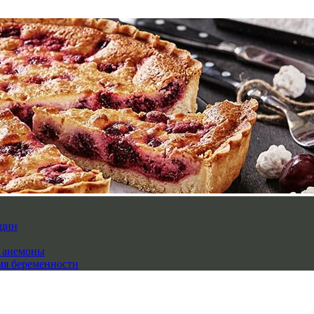
нщин
й анемоны
мя беременности