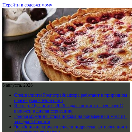
Перейти к содержимому
6 августа, 2026
Специалисты Роспотребнадзора работают в природном
очаге чумы в Монголии
Эксперт Чуланов: С 2026 года скрининг на гепатит С
включен в диспансеризацию
Голова мужчины стала похожа на обнаженный мозг из-
за редкой болезни
Челябинские хирурги спасли подростка, которого почти