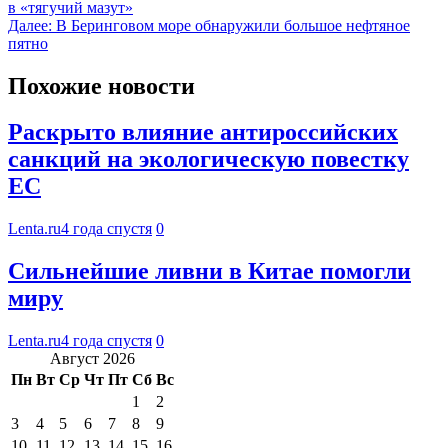
в «тягучий мазут»
Далее:
В Беринговом море обнаружили большое нефтяное
пятно
Похожие новости
Раскрыто влияние антироссийских
санкций на экологическую повестку
ЕС
Lenta.ru
4 года спустя
0
Сильнейшие ливни в Китае помогли
миру
Lenta.ru
4 года спустя
0
Август 2026
Пн
Вт
Ср
Чт
Пт
Сб
Вс
1
2
3
4
5
6
7
8
9
10
11
12
13
14
15
16