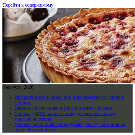
Перейти к содержимому
9 августа, 2026
Раскрыта неожиданная причина бездетности многих
женщин
Найден способ снизить риск развития мигрени
Ученые ДВФУ нашли основу для лекарства в яде
морской анемоны
Ученые: микропластик нарушает работу гормонов во
время беременности