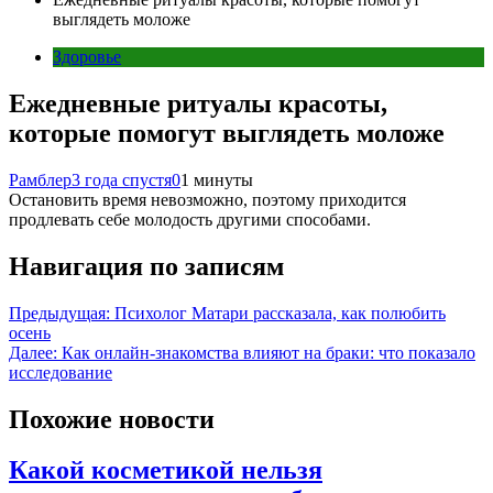
выглядеть моложе
Здоровье
Ежедневные ритуалы красоты,
которые помогут выглядеть моложе
Рамблер
3 года спустя
0
1 минуты
Остановить время невозможно, поэтому приходится
продлевать себе молодость другими способами.
Навигация по записям
Предыдущая:
Психолог Матари рассказала, как полюбить
осень
Далее:
Как онлайн-знакомства влияют на браки: что показало
исследование
Похожие новости
Какой косметикой нельзя