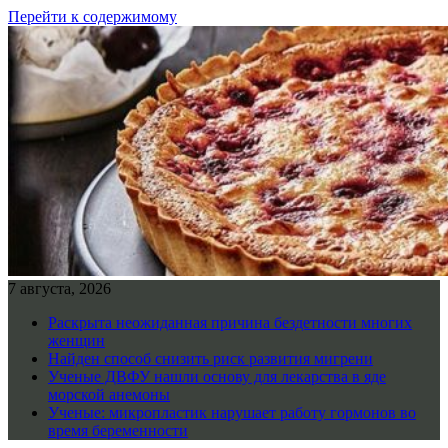
Перейти к содержимому
7 августа, 2026
Раскрыта неожиданная причина бездетности многих
женщин
Найден способ снизить риск развития мигрени
Ученые ДВФУ нашли основу для лекарства в яде
морской анемоны
Ученые: микропластик нарушает работу гормонов во
время беременности