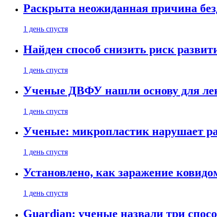
Раскрыта неожиданная причина бе
1 день спустя
Найден способ снизить риск развит
1 день спустя
Ученые ДВФУ нашли основу для лек
1 день спустя
Ученые: микропластик нарушает ра
1 день спустя
Установлено, как заражение ковидо
1 день спустя
Guardian: ученые назвали три спосо