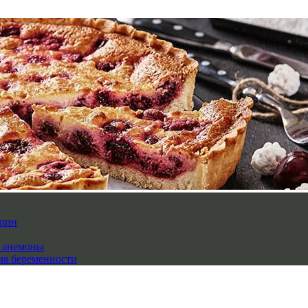
нщин
й анемоны
мя беременности