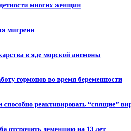
здетности многих женщин
ия мигрени
арства в яде морской анемоны
боту гормонов во время беременности
м способно реактивировать “спящие” ви
ба отсрочить деменцию на 13 лет