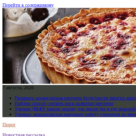
Перейти к содержимому
7 августа, 2026
Раскрыта неожиданная причина бездетности многих же
Найден способ снизить риск развития мигрени
Ученые ДВФУ нашли основу для лекарства в яде морско
Ученые: микропластик нарушает работу гормонов во вре
Пирог
Новостная рассылка