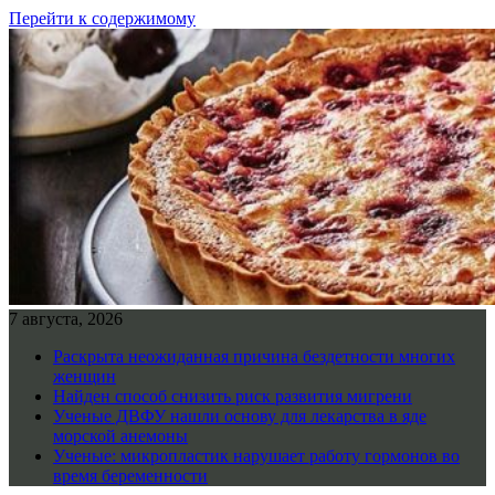
Перейти к содержимому
7 августа, 2026
Раскрыта неожиданная причина бездетности многих
женщин
Найден способ снизить риск развития мигрени
Ученые ДВФУ нашли основу для лекарства в яде
морской анемоны
Ученые: микропластик нарушает работу гормонов во
время беременности