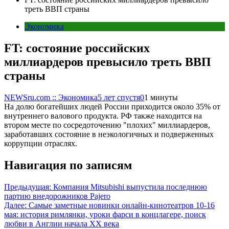
треть ВВП страны
Экономика
FT: состояние российских
миллиардеров превысило треть ВВП
страны
NEWSru.com :: Экономика
5 лет спустя
0
1 минуты
На долю богатейших людей России приходится около 35% от
внутреннего валового продукта. РФ также находится на
втором месте по сосредоточению "плохих" миллиардеров,
заработавших состояние в неэкологичных и подверженных
коррупции отраслях.
Навигация по записям
Предыдущая:
Компания Mitsubishi выпустила последнюю
партию внедорожников Pajero
Далее:
Самые заметные новинки онлайн-кинотеатров 10-16
мая: история римлянки, уроки фарси в концлагере, поиск
любви в Англии начала XX века