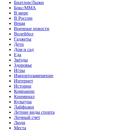
Биатлон/Лыжи
Бокс/MMA
В мире
В России
Вещи
Военные новости
Волейбол
Гаджеты
Дети
Дом и сад
Еда
Звёзды
Здоровье
Игры
Импортозамещение
Интернет
Истории
Компании
Криминал
Культура
Лайфхаки
Летние виды спорта
Личный счет
Люди
Места