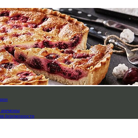
нщин
й анемоны
мя беременности