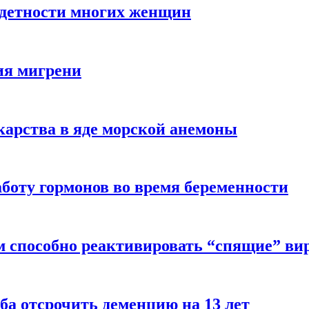
здетности многих женщин
ия мигрени
арства в яде морской анемоны
боту гормонов во время беременности
м способно реактивировать “спящие” ви
ба отсрочить деменцию на 13 лет