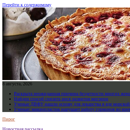
Перейти к содержимому
8 августа, 2026
Раскрыта неожиданная причина бездетности многих же
Найден способ снизить риск развития мигрени
Ученые ДВФУ нашли основу для лекарства в яде морско
Ученые: микропластик нарушает работу гормонов во вре
Пирог
Новостная рассылка