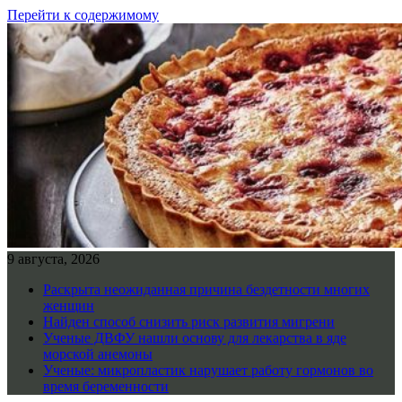
Перейти к содержимому
9 августа, 2026
Раскрыта неожиданная причина бездетности многих
женщин
Найден способ снизить риск развития мигрени
Ученые ДВФУ нашли основу для лекарства в яде
морской анемоны
Ученые: микропластик нарушает работу гормонов во
время беременности