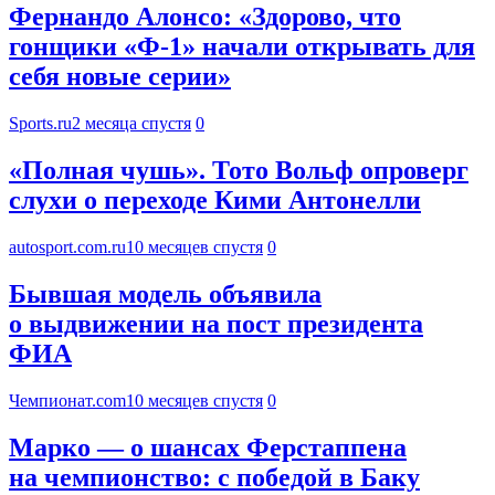
Фернандо Алонсо: «Здорово, что
гонщики «Ф-1» начали открывать для
себя новые серии»
Sports.ru
2 месяца спустя
0
«Полная чушь». Тото Вольф опроверг
слухи о переходе Кими Антонелли
autosport.com.ru
10 месяцев спустя
0
Бывшая модель объявила
о выдвижении на пост президента
ФИА
Чемпионат.com
10 месяцев спустя
0
Марко — о шансах Ферстаппена
на чемпионство: с победой в Баку