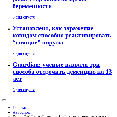
беременности
3 дня спустя
Установлено, как заражение
ковидом способно реактивировать
“спящие” вирусы
3 дня спустя
Guardian: ученые назвали три
способа отсрочить деменцию на 13
лет
3 дня спустя
Главная
Автоспорт
Глава Cadillac в Формуле 1 обозначил цели команды