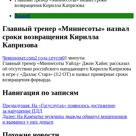
возвращения Кирилла Капризова
Хоккей
Главный тренер «Миннесоты» назвал
сроки возвращения Кирилла
Капризова
Чемпионат.com
2 года спустя
0
1 минуты
Главный тренер «Миннесоты Уайлд» Джон Хайнс рассказал
об отсутствии российского нападающего Кирилла Капризова
в игре с «Даллас Старз» (3:2 ОТ) и назвал примерные сроки
возвращения форварда.
Навигация по записям
Предыдущая:
На «Госуслугах» появилось достижение
за нарушение ПДД
Далее:
На Камчатке мужчина дважды обманул мошенников
и выманил у них деньги
Похожие новости