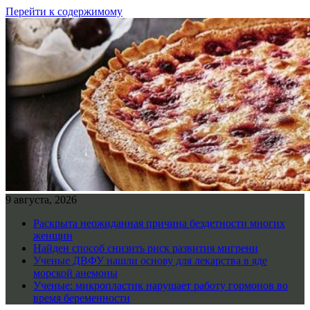
Перейти к содержимому
9 августа, 2026
Раскрыта неожиданная причина бездетности многих
женщин
Найден способ снизить риск развития мигрени
Ученые ДВФУ нашли основу для лекарства в яде
морской анемоны
Ученые: микропластик нарушает работу гормонов во
время беременности