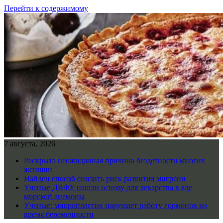
Перейти к содержимому
7 августа, 2026
Раскрыта неожиданная причина бездетности многих
женщин
Найден способ снизить риск развития мигрени
Ученые ДВФУ нашли основу для лекарства в яде
морской анемоны
Ученые: микропластик нарушает работу гормонов во
время беременности