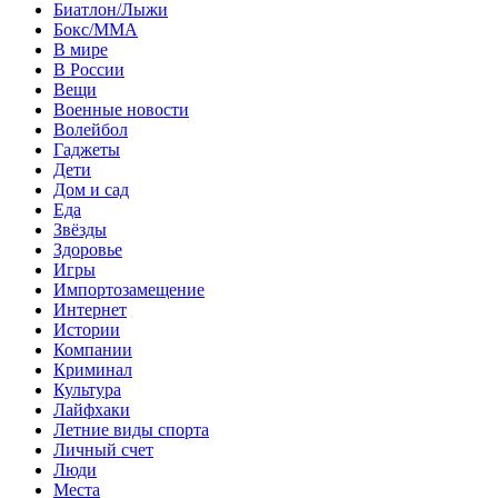
Биатлон/Лыжи
Бокс/MMA
В мире
В России
Вещи
Военные новости
Волейбол
Гаджеты
Дети
Дом и сад
Еда
Звёзды
Здоровье
Игры
Импортозамещение
Интернет
Истории
Компании
Криминал
Культура
Лайфхаки
Летние виды спорта
Личный счет
Люди
Места