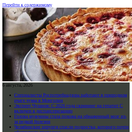
Перейти к содержимому
6 августа, 2026
Специалисты Роспотребнадзора работают в природном
очаге чумы в Монголии
Эксперт Чуланов: С 2026 года скрининг на гепатит С
включен в диспансеризацию
Голова мужчины стала похожа на обнаженный мозг из-
за редкой болезни
Челябинские хирурги спасли подростка, которого почти