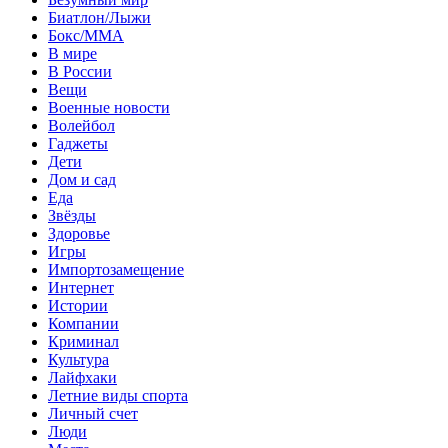
Биатлон/Лыжи
Бокс/MMA
В мире
В России
Вещи
Военные новости
Волейбол
Гаджеты
Дети
Дом и сад
Еда
Звёзды
Здоровье
Игры
Импортозамещение
Интернет
Истории
Компании
Криминал
Культура
Лайфхаки
Летние виды спорта
Личный счет
Люди