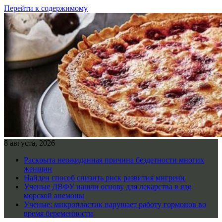
Перейти к содержимому
8 августа, 2026
Раскрыта неожиданная причина бездетности многих
женщин
Найден способ снизить риск развития мигрени
Ученые ДВФУ нашли основу для лекарства в яде
морской анемоны
Ученые: микропластик нарушает работу гормонов во
время беременности