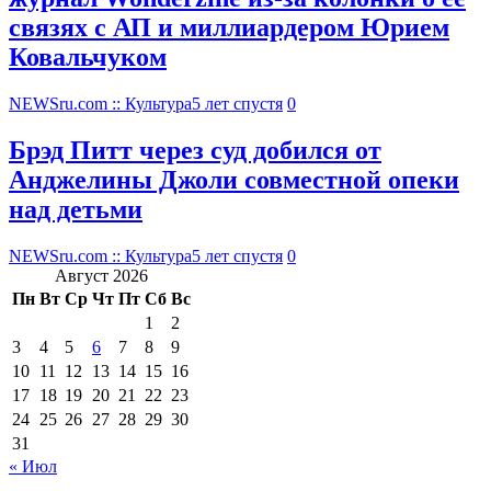
связях с АП и миллиардером Юрием
Ковальчуком
NEWSru.com :: Культура
5 лет спустя
0
Брэд Питт через суд добился от
Анджелины Джоли совместной опеки
над детьми
NEWSru.com :: Культура
5 лет спустя
0
Август 2026
Пн
Вт
Ср
Чт
Пт
Сб
Вс
1
2
3
4
5
6
7
8
9
10
11
12
13
14
15
16
17
18
19
20
21
22
23
24
25
26
27
28
29
30
31
« Июл