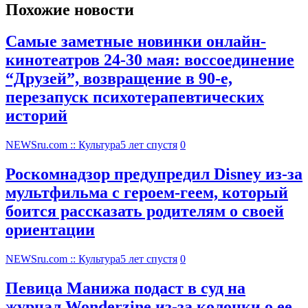
Похожие новости
Самые заметные новинки онлайн-
кинотеатров 24-30 мая: воссоединение
“Друзей”, возвращение в 90-е,
перезапуск психотерапевтических
историй
NEWSru.com :: Культура
5 лет спустя
0
Роскомнадзор предупредил Disney из-за
мультфильма c героем-геем, который
боится рассказать родителям о своей
ориентации
NEWSru.com :: Культура
5 лет спустя
0
Певица Манижа подаст в суд на
журнал Wonderzine из-за колонки о ее