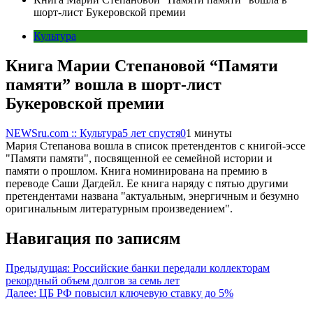
шорт-лист Букеровской премии
Культура
Книга Марии Степановой “Памяти
памяти” вошла в шорт-лист
Букеровской премии
NEWSru.com :: Культура
5 лет спустя
0
1 минуты
Мария Степанова вошла в список претендентов с книгой-эссе
"Памяти памяти", посвященной ее семейной истории и
памяти о прошлом. Книга номинирована на премию в
переводе Саши Дагдейл. Ее книга наряду с пятью другими
претендентами названа "актуальным, энергичным и безумно
оригинальным литературным произведением".
Навигация по записям
Предыдущая:
Российские банки передали коллекторам
рекордный объем долгов за семь лет
Далее:
ЦБ РФ повысил ключевую ставку до 5%