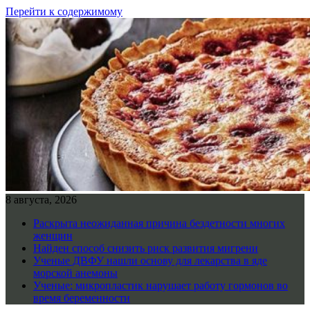
Перейти к содержимому
8 августа, 2026
Раскрыта неожиданная причина бездетности многих
женщин
Найден способ снизить риск развития мигрени
Ученые ДВФУ нашли основу для лекарства в яде
морской анемоны
Ученые: микропластик нарушает работу гормонов во
время беременности