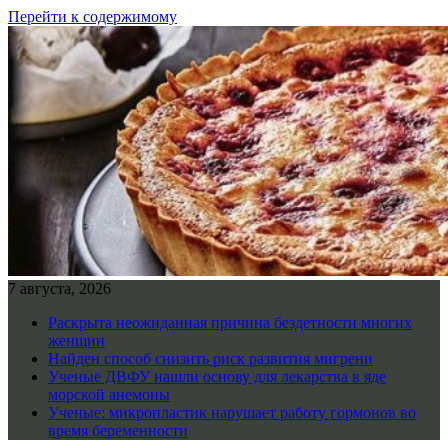
Перейти к содержимому
7 августа, 2026
Раскрыта неожиданная причина бездетности многих
женщин
Найден способ снизить риск развития мигрени
Ученые ДВФУ нашли основу для лекарства в яде
морской анемоны
Ученые: микропластик нарушает работу гормонов во
время беременности