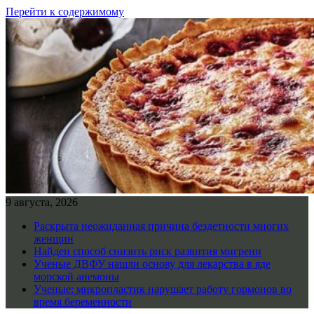
Перейти к содержимому
9 августа, 2026
Раскрыта неожиданная причина бездетности многих
женщин
Найден способ снизить риск развития мигрени
Ученые ДВФУ нашли основу для лекарства в яде
морской анемоны
Ученые: микропластик нарушает работу гормонов во
время беременности