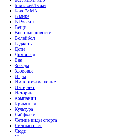
Биатлон/Лыжи
Бокс/MMA
В мире
В России
Вещи
Военные новости
Волейбол
Гаджеты
Дети
Дом и сад
Еда
Звёзды
Здоровье
Игры
Импортозамещение
Интернет
Истории
Компании
Криминал
Культура
Лайфхаки
Летние виды спорта
Личный счет
Люди