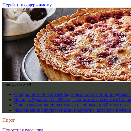
Перейти к содержимому
5 августа, 2026
Специалисты Роспотребнадзора работают в природном о
Эксперт Чуланов: С 2026 года скрининг на гепатит С вк
Голова мужчины стала похожа на обнаженный мозг из-за 
Челябинские хирурги спасли подростка, которого почти 
Пирог
Новостная рассылка