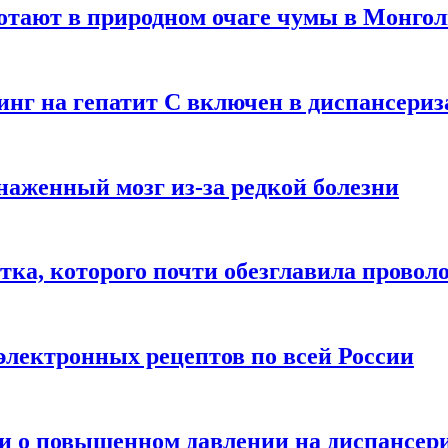
отают в природном очаге чумы в Монго
нинг на гепатит С включен в диспансери
наженный мозг из-за редкой болезни
тка, которого почти обезглавила провол
электронных рецептов по всей России
ли о повышенном давлении на диспансер