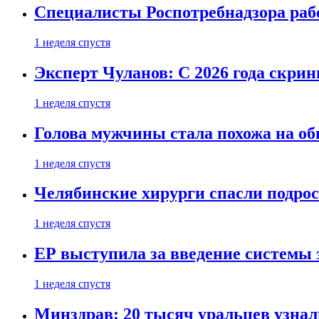
Специалисты Роспотребнадзора раб
1 неделя спустя
Эксперт Чуланов: С 2026 года скри
1 неделя спустя
Голова мужчины стала похожа на об
1 неделя спустя
Челябинские хирурги спасли подрос
1 неделя спустя
ЕР выступила за введение системы 
1 неделя спустя
Минздрав: 20 тысяч уральцев узна