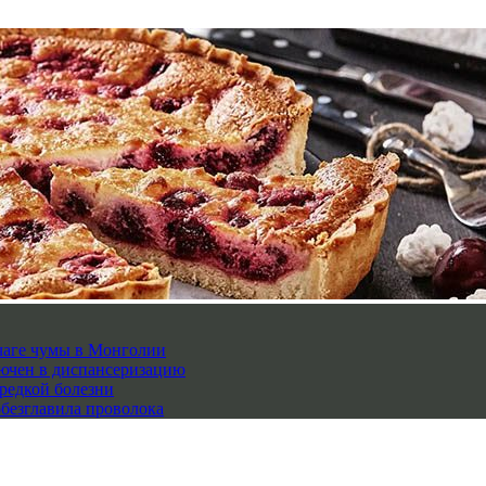
чаге чумы в Монголии
лючен в диспансеризацию
редкой болезни
обезглавила проволока