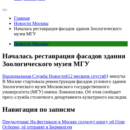
Главная
Новости Москвы
Началась реставрация фасадов здания Зоологического
музея МГУ
Новости Москвы
Началась реставрация фасадов здания
Зоологического музея МГУ
Национальная Служба Новостей
12 месяцев спустя
0
1 минуты
В Москве стартовала реконструкция фасадов углового здания
Зоологического музея Московского государственного
университета (МГУ) имени Ломоносова. Об этом сообщает
пресс-служба столичного департамента культурного наследия.
Навигация по записям
Предыдущая:
На фестивале в Москве создадут книгу об Оззи
Осборне, её отправят в Бирмингем