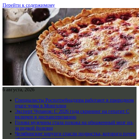
Перейти к содержимому
6 августа, 2026
Специалисты Роспотребнадзора работают в природном
очаге чумы в Монголии
Эксперт Чуланов: С 2026 года скрининг на гепатит С
включен в диспансеризацию
Голова мужчины стала похожа на обнаженный мозг из-
за редкой болезни
Челябинские хирурги спасли подростка, которого почти