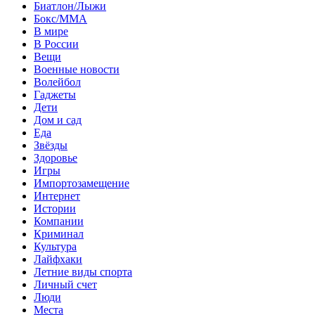
Биатлон/Лыжи
Бокс/MMA
В мире
В России
Вещи
Военные новости
Волейбол
Гаджеты
Дети
Дом и сад
Еда
Звёзды
Здоровье
Игры
Импортозамещение
Интернет
Истории
Компании
Криминал
Культура
Лайфхаки
Летние виды спорта
Личный счет
Люди
Места