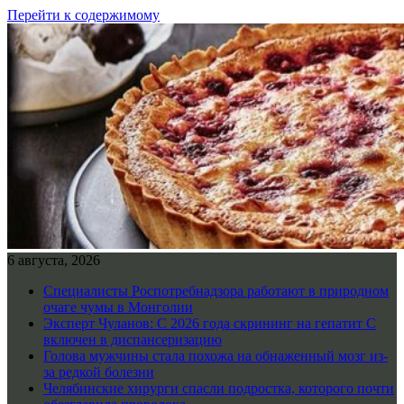
Перейти к содержимому
6 августа, 2026
Специалисты Роспотребнадзора работают в природном
очаге чумы в Монголии
Эксперт Чуланов: С 2026 года скрининг на гепатит С
включен в диспансеризацию
Голова мужчины стала похожа на обнаженный мозг из-
за редкой болезни
Челябинские хирурги спасли подростка, которого почти