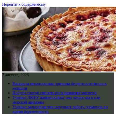
Перейти к содержимому
7 августа, 2026
Раскрыта неожиданная причина бездетности многих
женщин
Найден способ снизить риск развития мигрени
Ученые ДВФУ нашли основу для лекарства в яде
морской анемоны
Ученые: микропластик нарушает работу гормонов во
время беременности