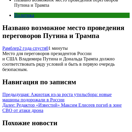
Путина и Трампа
Политика
Названо возможное место проведения
переговоров Путина и Трампа
Рамблер
2 года спустя
0
1 минуты
Место для переговоров президентов России
и США Владимира Путина и Дональда Трампа должно
соответствовать ряду условий и быть в первую очередь
безопасным.
Навигация по записям
Предыдущая:
Ажиотаж из-за роста утильсбора: новые
машины подорожали в России
Далее:
Редактор «Известий» Максим Елисеев погиб в зоне
СВО от атаки дрона
Похожие новости