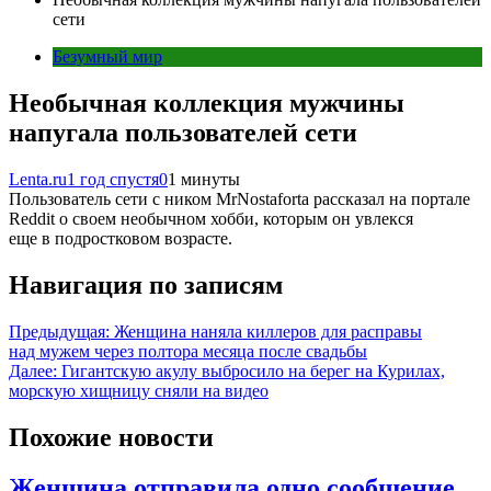
сети
Безумный мир
Необычная коллекция мужчины
напугала пользователей сети
Lenta.ru
1 год спустя
0
1 минуты
Пользователь сети с ником MrNostaforta рассказал на портале
Reddit о своем необычном хобби, которым он увлекся
еще в подростковом возрасте.
Навигация по записям
Предыдущая:
Женщина наняла киллеров для расправы
над мужем через полтора месяца после свадьбы
Далее:
Гигантскую акулу выбросило на берег на Курилах,
морскую хищницу сняли на видео
Похожие новости
Женщина отправила одно сообщение