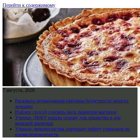
Перейти к содержимому
7 августа, 2026
Раскрыта неожиданная причина бездетности многих
женщин
Найден способ снизить риск развития мигрени
Ученые ДВФУ нашли основу для лекарства в яде
морской анемоны
Ученые: микропластик нарушает работу гормонов во
время беременности