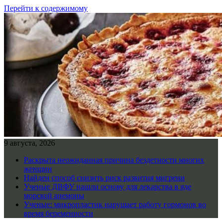
Перейти к содержимому
9 августа, 2026
Раскрыта неожиданная причина бездетности многих
женщин
Найден способ снизить риск развития мигрени
Ученые ДВФУ нашли основу для лекарства в яде
морской анемоны
Ученые: микропластик нарушает работу гормонов во
время беременности