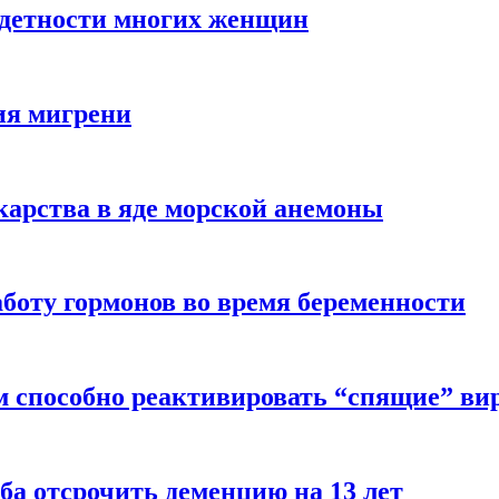
здетности многих женщин
ия мигрени
арства в яде морской анемоны
боту гормонов во время беременности
м способно реактивировать “спящие” ви
ба отсрочить деменцию на 13 лет