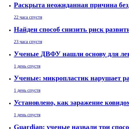
Раскрыта неожиданная причина бе
22 часа спустя
Найден способ снизить риск развит
23 часа спустя
Ученые ДВФУ нашли основу для лек
1 день спустя
Ученые: микропластик нарушает ра
1 день спустя
Установлено, как заражение ковидо
1 день спустя
Guardian: ученые назвали три спосо