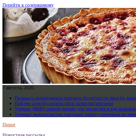
Перейти к содержимому
7 августа, 2026
Раскрыта неожиданная причина бездетности многих же
Найден способ снизить риск развития мигрени
Ученые ДВФУ нашли основу для лекарства в яде морско
Ученые: микропластик нарушает работу гормонов во вре
Пирог
Новостная рассылка