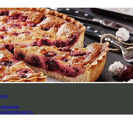
нщин
й анемоны
мя беременности