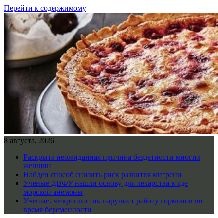
Перейти к содержимому
8 августа, 2026
Раскрыта неожиданная причина бездетности многих
женщин
Найден способ снизить риск развития мигрени
Ученые ДВФУ нашли основу для лекарства в яде
морской анемоны
Ученые: микропластик нарушает работу гормонов во
время беременности