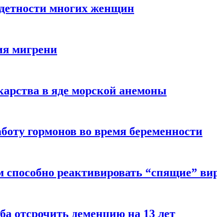
здетности многих женщин
ия мигрени
арства в яде морской анемоны
боту гормонов во время беременности
м способно реактивировать “спящие” ви
ба отсрочить деменцию на 13 лет