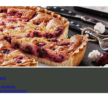
нщин
й анемоны
мя беременности