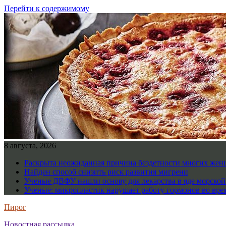
Перейти к содержимому
8 августа, 2026
Раскрыта неожиданная причина бездетности многих же
Найден способ снизить риск развития мигрени
Ученые ДВФУ нашли основу для лекарства в яде морско
Ученые: микропластик нарушает работу гормонов во вре
Пирог
Новостная рассылка