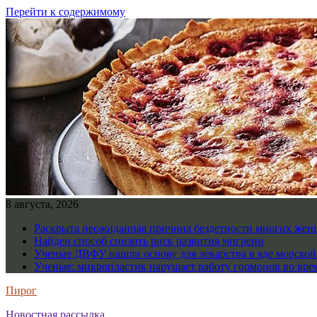
Перейти к содержимому
8 августа, 2026
Раскрыта неожиданная причина бездетности многих же
Найден способ снизить риск развития мигрени
Ученые ДВФУ нашли основу для лекарства в яде морско
Ученые: микропластик нарушает работу гормонов во вре
Пирог
Новостная рассылка