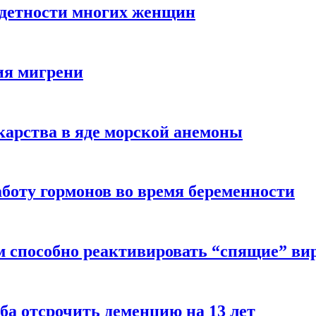
здетности многих женщин
ия мигрени
арства в яде морской анемоны
боту гормонов во время беременности
м способно реактивировать “спящие” ви
ба отсрочить деменцию на 13 лет