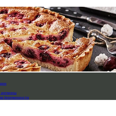
нщин
й анемоны
мя беременности