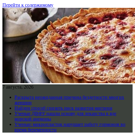
Перейти к содержимому
7 августа, 2026
Раскрыта неожиданная причина бездетности многих
женщин
Найден способ снизить риск развития мигрени
Ученые ДВФУ нашли основу для лекарства в яде
морской анемоны
Ученые: микропластик нарушает работу гормонов во
время беременности