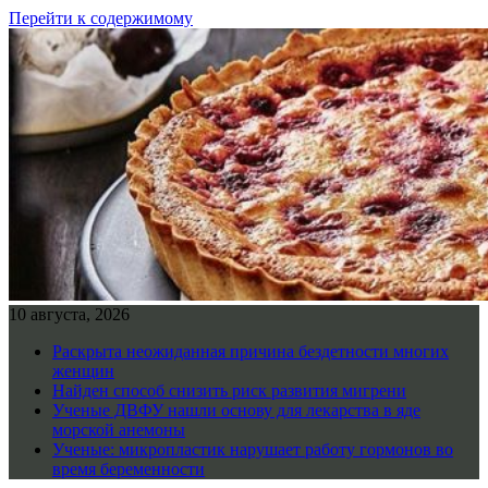
Перейти к содержимому
10 августа, 2026
Раскрыта неожиданная причина бездетности многих
женщин
Найден способ снизить риск развития мигрени
Ученые ДВФУ нашли основу для лекарства в яде
морской анемоны
Ученые: микропластик нарушает работу гормонов во
время беременности