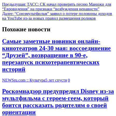
Предыдущая:
ТАСС: СК начал проверять песню Манижи для
“Евровидения” на признаки “возбуждения ненависти”
Далее:
“Союзмультфильм” заявил о потере половины доходов
на YouTube из-за новых правил размещения роликов
Похожие новости
Самые заметные новинки онлайн-
кинотеатров 24-30 мая: воссоединение
“Друзей”, возвращение в 90-е,
перезапуск психотерапевтических
историй
NEWSru.com :: Культура
5 лет спустя
0
Роскомнадзор предупредил Disney из-за
мультфильма c героем-геем, который
боится рассказать родителям о своей
ориентации