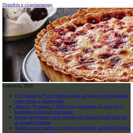
Перейти к содержимому
6 августа, 2026
Специалисты Роспотребнадзора работают в природном
очаге чумы в Монголии
Эксперт Чуланов: С 2026 года скрининг на гепатит С
включен в диспансеризацию
Голова мужчины стала похожа на обнаженный мозг из-
за редкой болезни
Челябинские хирурги спасли подростка, которого почти