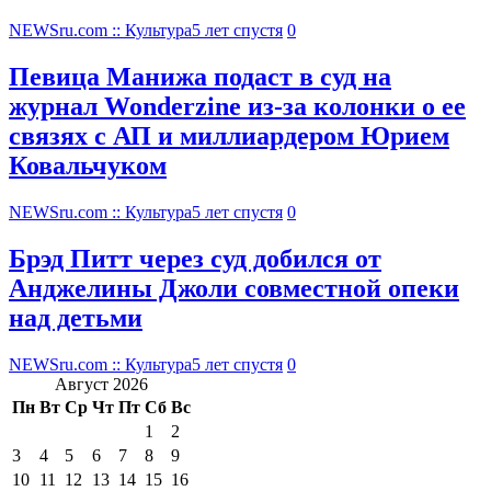
NEWSru.com :: Культура
5 лет спустя
0
Певица Манижа подаст в суд на
журнал Wonderzine из-за колонки о ее
связях с АП и миллиардером Юрием
Ковальчуком
NEWSru.com :: Культура
5 лет спустя
0
Брэд Питт через суд добился от
Анджелины Джоли совместной опеки
над детьми
NEWSru.com :: Культура
5 лет спустя
0
Август 2026
Пн
Вт
Ср
Чт
Пт
Сб
Вс
1
2
3
4
5
6
7
8
9
10
11
12
13
14
15
16