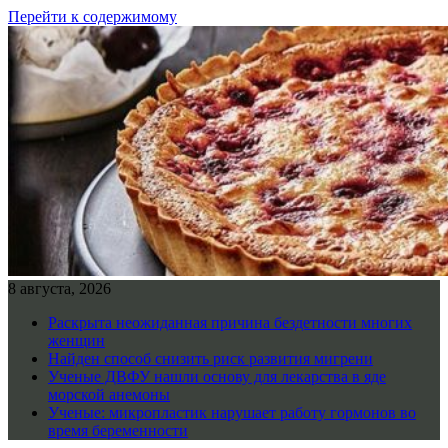
Перейти к содержимому
8 августа, 2026
Раскрыта неожиданная причина бездетности многих
женщин
Найден способ снизить риск развития мигрени
Ученые ДВФУ нашли основу для лекарства в яде
морской анемоны
Ученые: микропластик нарушает работу гормонов во
время беременности