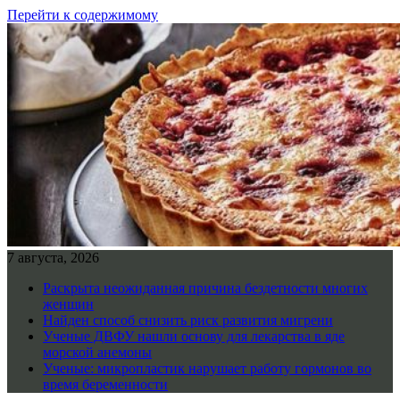
Перейти к содержимому
7 августа, 2026
Раскрыта неожиданная причина бездетности многих
женщин
Найден способ снизить риск развития мигрени
Ученые ДВФУ нашли основу для лекарства в яде
морской анемоны
Ученые: микропластик нарушает работу гормонов во
время беременности