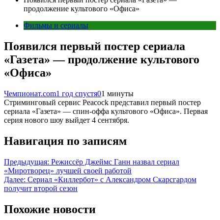
продолжение культового «Офиса»
Фильмы и сериалы
Появился первый постер сериала
«Газета» — продолжение культового
«Офиса»
Чемпионат.com
1 год спустя
0
1 минуты
Стриминговый сервис Peacock представил первый постер
сериала «Газета» — спин-оффа культового «Офиса». Первая
серия нового шоу выйдет 4 сентября.
Навигация по записям
Предыдущая:
Режиссёр Джеймс Ганн назвал сериал
«Миротворец» лучшей своей работой
Далее:
Сериал «Киллербот» с Александром Скарсгардом
получит второй сезон
Похожие новости