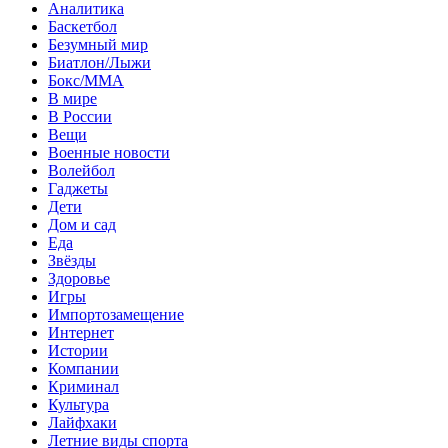
Аналитика
Баскетбол
Безумный мир
Биатлон/Лыжи
Бокс/MMA
В мире
В России
Вещи
Военные новости
Волейбол
Гаджеты
Дети
Дом и сад
Еда
Звёзды
Здоровье
Игры
Импортозамещение
Интернет
Истории
Компании
Криминал
Культура
Лайфхаки
Летние виды спорта