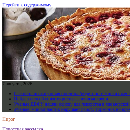
Перейти к содержимому
7 августа, 2026
Раскрыта неожиданная причина бездетности многих же
Найден способ снизить риск развития мигрени
Ученые ДВФУ нашли основу для лекарства в яде морско
Ученые: микропластик нарушает работу гормонов во вре
Пирог
Новостная рассылка