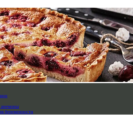
нщин
й анемоны
мя беременности