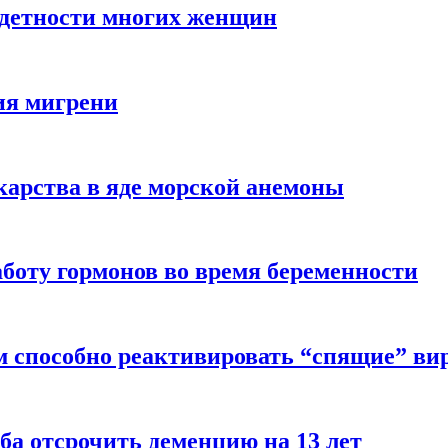
здетности многих женщин
ия мигрени
арства в яде морской анемоны
боту гормонов во время беременности
м способно реактивировать “спящие” ви
ба отсрочить деменцию на 13 лет