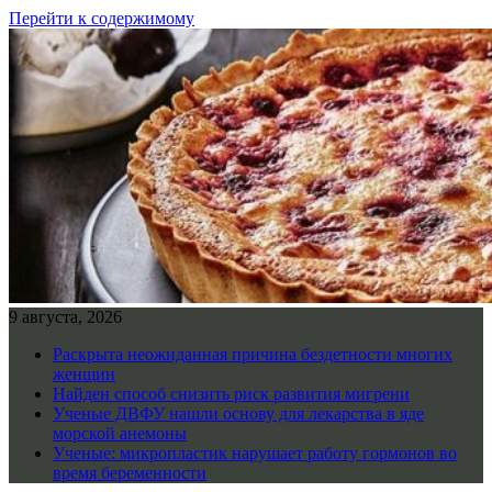
Перейти к содержимому
9 августа, 2026
Раскрыта неожиданная причина бездетности многих
женщин
Найден способ снизить риск развития мигрени
Ученые ДВФУ нашли основу для лекарства в яде
морской анемоны
Ученые: микропластик нарушает работу гормонов во
время беременности