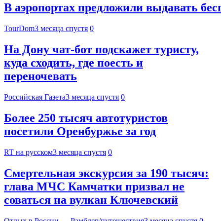
В аэропортах предложили выдавать бес
TourDom
3 месяца спустя
0
На Дону чат-бот подскажет туристу,
куда сходить, где поесть и
переночевать
Российская Газета
3 месяца спустя
0
Более 250 тысяч автотуристов
посетили Оренбуржье за год
RT на русском
3 месяца спустя
0
Смертельная экскурсия за 190 тысяч:
глава МЧС Камчатки призвал не
соваться на вулкан Ключевский
Отдых в России — Рамблер/путешествия
3 месяца спустя
0